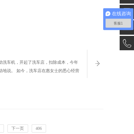
在线咨询
客服1
助洗车机，开起了洗车店，扣除成本，今年
动地说。 如今，洗车店在惠女士的悉心经营
得满面愁容的惠女士，脸上终于渐渐露出了
下一页
406