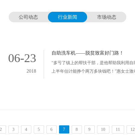
公司动态
行业新闻
市场动态
自助洗车机——脱贫致富好门路！
06-23
“多亏了镇上的帮扶干部，是他帮助我利用自
2018
上半年估计能挣个两万多块钱吧！”惠女士激
下生意渐渐红火起来，长期被艰辛生活打压
笑容。
2
3
4
5
6
7
8
9
10
11
12