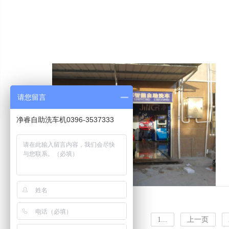
请您留言
净睿自助洗车机0396-3537333
1...
上一页